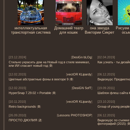
интеллектуальная
Домашний театр
она звезда
Рисуем 
транспортная система
для кошек
Виктории Сикрет
осьм
[23.12.2024]
[
DesiGn bLOg
]
[02.04.2019]
Стильно украсить дом на Новый год в стиле минимал,
Как узнать - ты дизай
или ИИ спасает новый год
(
0
)
[12.02.2015]
[
vectOR KLipardy
]
[06.12.2015]
Цветные абстрактные фоны в векторе 9
(
0
)
Видеокурс Предметна
[12.02.2015]
[
DesiGN SofT
]
[19.09.2011]
HyperSnap 7.29.02 + Portable
(
0
)
Шаблон флеш сайта 
[10.11.2010]
[
vectOR KLipardy
]
[23.10.2010]
Retro backgrounds
(
0
)
Group of young people
[26.09.2010]
[
Lessons PHOTOSHOP
]
[06.12.2015]
ПРОСТО ДЖУЛИЯ
(
2
)
Видеокурс по съемке
фотографий (2015)
(
0