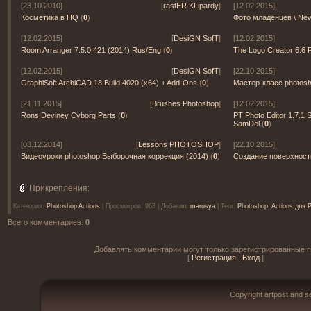
[23.10.2010]
[
rastER KLipardy
]
[12.02.2015]
Косметика в HQ
(
0
)
Фото младенцев \ New
[12.02.2015]
[
DesiGN SofT
]
[12.02.2015]
Room Arranger 7.5.0.421 (2014) Rus/Eng
(
0
)
The Logo Creator 6.6 F
[12.02.2015]
[
DesiGN SofT
]
[22.10.2015]
GraphiSoft ArchiCAD 18 Build 4020 (x64) + Add-Ons
(
0
)
Мастер-класс photosh
[21.11.2015]
[
Brushes Photoshop
]
[12.02.2015]
Rons Deviney Cyborg Parts
(
0
)
PT Photo Editor 1.7.1 
SamDel
(
0
)
[03.12.2014]
[
Lessons PHOTOSHOP
]
[22.10.2015]
Видеоуроки photoshop Выборочная коррекция (2014)
(
0
)
Создание поверхности
Прикрепления:
Категория
:
Photoshop Actions
|
Просмотров
: 963 |
Добавил
:
marusya
|
Теги
:
Photoshop
,
Actions для 
Всего комментариев
:
0
Добавлять комментарии могут только зарегистрированные п
[
Регистрация
|
Вход
]
Copyright artpost and 