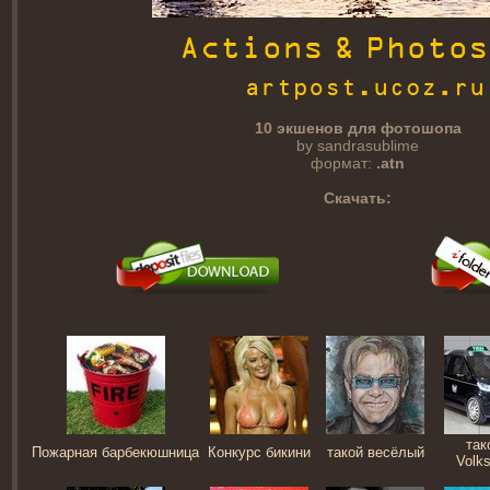
10 экшенов для фотошопа
by sandrasublime
формат:
.atn
Скачать:
так
Пожарная барбекюшница
Конкурс бикини
такой весёлый
Volk